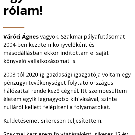
rólam!
Váróci Ágnes
vagyok. Szakmai pályafutásomat
2004-ben kezdtem könyvelőként és
másodállásban ekkor indítottam el saját
könyvelő vállalkozásomat is.
2008-tól 2020-ig gazdasági igazgatója voltam egy
pénzügyi tevékenységet folytató országos
hálózattal rendelkező cégnél.
Itt szembesültem
életem egyik legnagyobb kihívásával, szinte
nulláról kellett felépíteni a folyamatokat.
Küldetésemet sikeresen teljesítettem.
Szakmai karrierem folytatásaként, sikeres 12 év