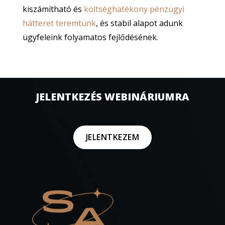
kiszámítható és
költséghatékony pénzügyi
hátteret teremtünk
, és stabil alapot adunk
ügyfeleink folyamatos fejlődésének.
JELENTKEZÉS WEBINÁRIUMRA
JELENTKEZEM