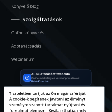
Könyvelő blog
Szolgáltatások
Online könyvelés
Adótanácsadás
Webinárium
AI-SEO tanúsított weboldal
Online marketing és keresőoptimalizálás:
Bakó Krisztián
Tiszteletben tartjuk az Ön magánszféráját
Kapcsolat
A cookie-k segítenek javítani az élményt,
személyre szabott tartalmat nyújtani és

8096 Sukoró, Körmös utca 79.
forgalmat elemezni. Kiválaszthatja, mely