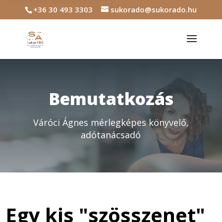
+36 30 493 3303
sukorado@sukorado.hu
Bemutatkozás
Váróci Ágnes mérlegképes könyvelő,
adótanácsadó
Egy kis "szösszenet"