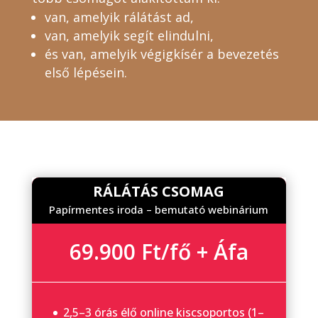
van, amelyik rálátást ad,
van, amelyik segít elindulni,
és van, amelyik végigkísér a bevezetés
első lépésein.
RÁLÁTÁS CSOMAG
Papírmentes iroda – bemutató webinárium
69.900 Ft/fő + Áfa
2,5–3 órás élő online kiscsoportos (1–