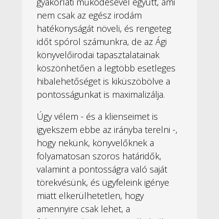
gyakorlati működésével együtt, ami
nem csak az egész irodám
hatékonyságát növeli, és rengeteg
időt spórol számunkra, de az Ági
könyvelőirodai tapasztalatainak
köszönhetően a legtöbb esetleges
hibalehetőséget is kiküszöbölve a
pontosságunkat is maximalizálja.
Úgy vélem - és a klienseimet is
igyekszem ebbe az irányba terelni -,
hogy nekünk, könyvelőknek a
folyamatosan szoros határidők,
valamint a pontosságra való saját
törekvésünk, és ügyfeleink igénye
miatt elkerülhetetlen, hogy
amennyire csak lehet, a