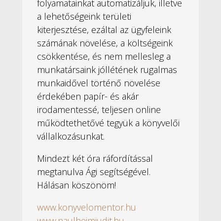
folyamatainkat automatizáljuk, illetve
a lehetőségeink területi
kiterjesztése, ezáltal az ügyfeleink
számának növelése, a költségeink
csökkentése, és nem mellesleg a
munkatársaink jóllétének rugalmas
munkaidővel történő növelése
érdekében papír- és akár
irodamentessé, teljesen online
működtethetővé tegyük a könyvelői
vállalkozásunkat.
Mindezt két óra ráfordítással
megtanulva Ági segítségével.
Hálásan köszönöm!
www.konyvelomentor.hu
www.paulheimjudit.hu