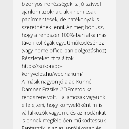
bizonyos nehézségek is. Jó szívvel
ajánlom azoknak, akik nem csak
papírmentesek, de hatékonyak is
szeretnének lenni. Az meg bónusz,
hogy a rendszer 100%-ban alkalmas
távoli kollégák együttműködéséhez
(vagy home office-ban dolgozáshoz)
Részleteket itt találtok:
https://sukorado-
konyveles.hu/webinarium/
A másik nagyon jó alap Kunné
Damner Erzsike #DEmetodika
rendszere volt. Hajlamosak vagyunk
elfelejteni, hogy könyvelőként mi is
vállalkozók vagyunk, és az irodánkat
is ennek megfelelően működtessük.
Fantasztikus az az aprólékosan és