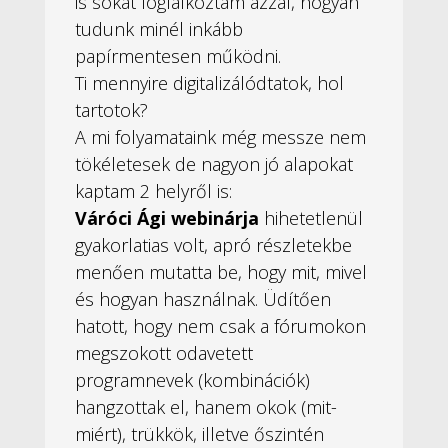
is sokat foglalkoztam azzal, hogyan
tudunk minél inkább
papírmentesen működni.
Ti mennyire digitalizálódtatok, hol
tartotok?
A mi folyamataink még messze nem
tökéletesek de nagyon jó alapokat
kaptam 2 helyről is:
Váróci Ági webinárja
hihetetlenül
gyakorlatias volt, apró részletekbe
menően mutatta be, hogy mit, mivel
és hogyan használnak. Üdítően
hatott, hogy nem csak a fórumokon
megszokott odavetett
programnevek (kombinációk)
hangzottak el, hanem okok (mit-
miért), trükkök, illetve őszintén