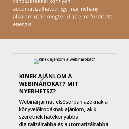
rendszerekkel könnyen
automatizálhatod, így már néhány
alkalom után megtérül az erre fordított
energia.
KINEK AJÁNLOM A
WEBINÁROKAT? MIT
NYERHETSZ?
Webinárjaimat elsősorban azoknak a
könyvelőirodáknak ajánlom, akik
szeretnék hatékonyabbá,
digitalizáltabbá és automatizáltabbá