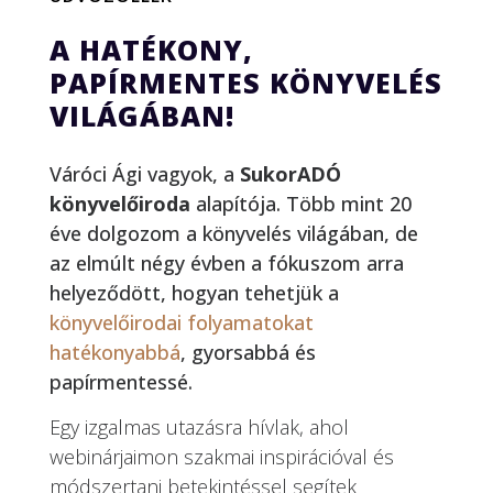
A HATÉKONY,
PAPÍRMENTES KÖNYVELÉS
VILÁGÁBAN!
Váróci Ági vagyok, a
SukorADÓ
könyvelőiroda
alapítója. Több mint 20
éve dolgozom a könyvelés világában, de
az elmúlt négy évben a fókuszom arra
helyeződött, hogyan tehetjük a
könyvelőirodai folyamatokat
hatékonyabbá
, gyorsabbá és
papírmentessé.
Egy izgalmas utazásra hívlak, ahol
webinárjaimon szakmai inspirációval és
módszertani betekintéssel segítek