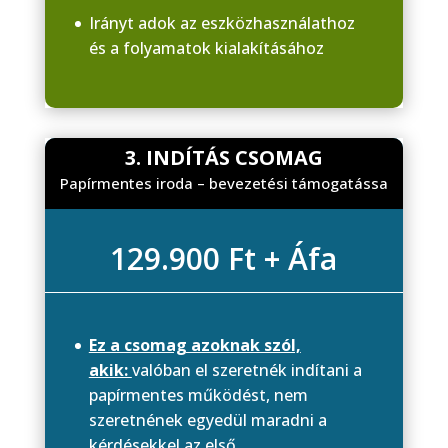
Irányt adok az eszközhasználathoz
és a folyamatok kialakításához
3. INDÍTÁS CSOMAG
Papírmentes iroda – bevezetési támogatássa
129.900 Ft + Áfa
Ez a csomag azoknak szól,
akik:
valóban el szeretnék indítani a
papírmentes működést, nem
szeretnének egyedül maradni a
kérdésekkel az első