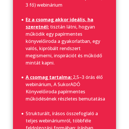
3 fő) webinárium
Ez a csomag akkor ideális, ha
szeretnél:
tisztán látni, hogyan
működik egy papírmentes
könyvelőiroda a gyakorlatban, egy
valós, kipróbált rendszert
megismerni, inspirációt és működő
mintát kapni.
A csomag tartalma:
2,5–3 órás élő
webinárium, A SukorADÓ
Könyvelőiroda papírmentes
működésének részletes bemutatása
Strukturált, írásos összefoglaló a
teljes webináriumról, többféle
feldolgozási formában: írásban,