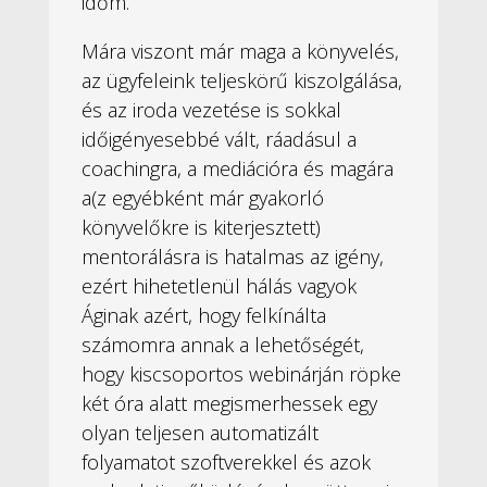
időm.
Mára viszont már maga a könyvelés,
az ügyfeleink teljeskörű kiszolgálása,
és az iroda vezetése is sokkal
időigényesebbé vált, ráadásul a
coachingra, a mediációra és magára
a(z egyébként már gyakorló
könyvelőkre is kiterjesztett)
mentorálásra is hatalmas az igény,
ezért hihetetlenül hálás vagyok
Áginak azért, hogy felkínálta
számomra annak a lehetőségét,
hogy kiscsoportos webinárján röpke
két óra alatt megismerhessek egy
olyan teljesen automatizált
folyamatot szoftverekkel és azok