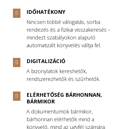
IDŐHATÉKONY

Nincsen többé válogatás, sorba
rendezés és a fizikai visszakeresés –
mindezt szabályokon alapuló
automatizált könyvelés váltja fel.
DIGITALIZÁCIÓ

A bizonylatok kereshetők,
rendszerezhetők és szűrhetők.
ELÉRHETŐSÉG BÁRHONNAN,

BÁRMIKOR
A dokumentumok bármikor,
bárhonnan elérhetők mind a
könyvelő, mind az ügyfél számára.