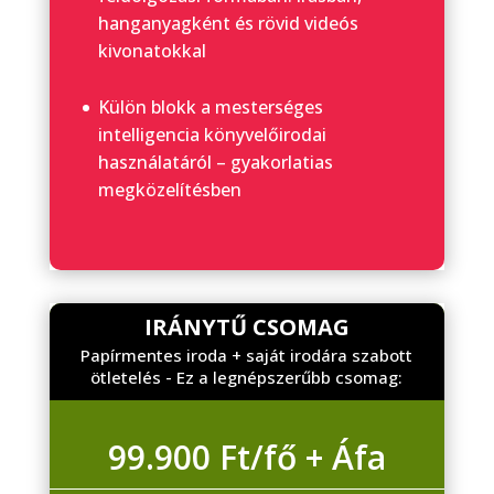
hanganyagként és rövid videós
kivonatokkal
Külön blokk a mesterséges
intelligencia könyvelőirodai
használatáról – gyakorlatias
megközelítésben
IRÁNYTŰ CSOMAG
Papírmentes iroda + saját irodára szabott
ötletelés - Ez a legnépszerűbb csomag:
99.900 Ft/fő + Áfa