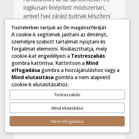
logikusan felépített módszertan,
amivel havi zárást tudnak készíteni
10 nap alatt, szintén papírmentesen.
Tiszteletben tartjuk az Ön magánszféráját
Sokat tanultam tőle arról is, hogyan
A cookie-k segítenek javítani az élményt,
tud jól együtt dolgozni az
személyre szabott tartalmat nyújtani és
forgalmat elemezni. Kiválaszthatja, mely
ügyfelekkel, akik felismerték, hogy
cookie-kat engedélyezi a
Testreszabás
mekkora értéket képvisel a
gombra kattintva. Kattintson a
Mind
könyvelés (ami nem a szükséges
elfogadása
gombra a hozzájáruláshoz vagy a
rossz a szemükben).
Mind elutasítása
gombra a nem alapvető
Mind a 2 megismert kolléga által
cookie-k elutasításához.
több lettem, nagyon szépen
Testreszabás
köszönöm nekik.
Mind elutasítása
"Egy könyvelő élete"
Mind elfogadása
Facebook oldal
,
https://www.facebook.com/egykonyveloelete