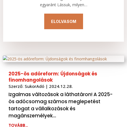
egyaránt Lássuk, milyen…
ELOLVASOM
2025-ös adóreform: Újdonságok és
finomhangolások
Szerző:
SukorAdó
|
2024.12.28.
Izgalmas változások a láthatáron! A 2025-
ös adócsomag számos meglepetést
tartogat a vállalkozások és
magánszemélyek…
TOVÁBB…