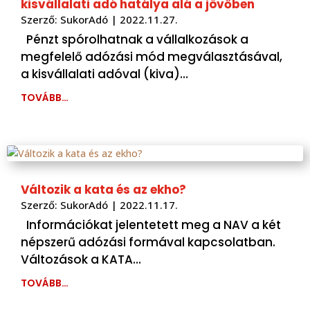
kisvállalati adó hatálya alá a jövőben
Szerző:
SukorAdó
|
2022.11.27.
Pénzt spórolhatnak a vállalkozások a
megfelelő adózási mód megválasztásával,
a kisvállalati adóval (kiva)…
TOVÁBB…
Változik a kata és az ekho?
Szerző:
SukorAdó
|
2022.11.17.
Információkat jelentetett meg a NAV a két
népszerű adózási formával kapcsolatban.
Változások a KATA…
TOVÁBB…