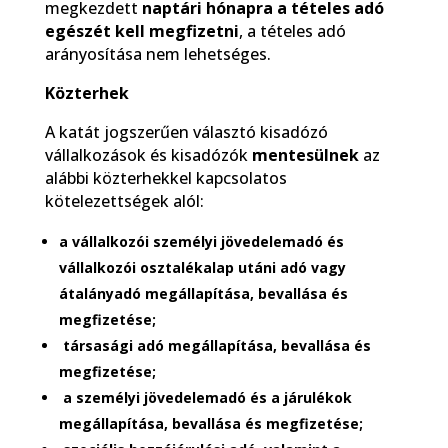
megkezdett
naptári hónapra a tételes adó
egészét kell megfizetni
, a tételes adó
arányosítása nem lehetséges.
Közterhek
A katát jogszerűen választó kisadózó
vállalkozások és kisadózók
mentesülnek
az
alábbi közterhekkel kapcsolatos
kötelezettségek alól:
a vállalkozói személyi jövedelemadó és
vállalkozói osztalékalap utáni adó vagy
átalányadó megállapítása, bevallása és
megfizetése;
társasági adó megállapítása, bevallása és
megfizetése;
a személyi jövedelemadó és a járulékok
megállapítása, bevallása és megfizetése;