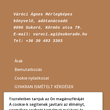
Váróci Ágnes Mérlegképes 
8096 
Sukoró, Körmös utca 79. 

E-mail: varoci.agi@sukorado.hu

Tel: +36 30 493 3303
Árak
Bemutatkozás
Cookie nyilatkozat
GYAKRAN ISMÉTELT KÉRDÉSEK
Kapcsolat
Tiszteletben tartjuk az Ön magánszféráját
Kezdőlap
A cookie-k segítenek javítani az élményt,
személyre szabott tartalmat nyújtani és