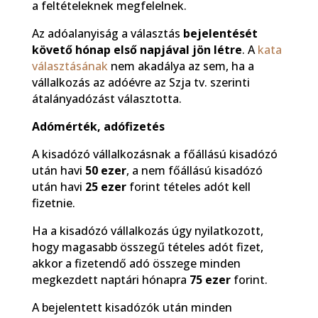
a feltételeknek megfelelnek.
Az adóalanyiság a választás
bejelentését
követő hónap első napjával jön létre
. A
kata
választásának
nem akadálya az sem, ha a
vállalkozás az adóévre az Szja tv. szerinti
átalányadózást választotta.
Adómérték, adófizetés
A kisadózó vállalkozásnak a főállású kisadózó
után havi
50 ezer
, a nem főállású kisadózó
után havi
25 ezer
forint tételes adót kell
fizetnie.
Ha a kisadózó vállalkozás úgy nyilatkozott,
hogy magasabb összegű tételes adót fizet,
akkor a fizetendő adó összege minden
megkezdett naptári hónapra
75 ezer
forint.
A bejelentett kisadózók után minden