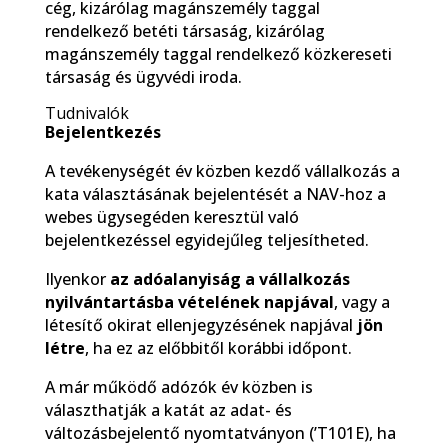
cég, kizárólag magánszemély taggal
rendelkező betéti társaság, kizárólag
magánszemély taggal rendelkező közkereseti
társaság és ügyvédi iroda.
Tudnivalók
Bejelentkezés
A tevékenységét év közben kezdő vállalkozás a
kata választásának bejelentését a NAV-hoz a
webes ügysegéden keresztül való
bejelentkezéssel egyidejűleg teljesítheted.
Ilyenkor
az adóalanyiság
a vállalkozás
nyilvántartásba vételének napjával
, vagy a
létesítő okirat ellenjegyzésének napjával
jön
létre
, ha ez az előbbitől korábbi időpont.
A már működő adózók év közben is
választhatják a katát az adat- és
változásbejelentő nyomtatványon (’T101E), ha