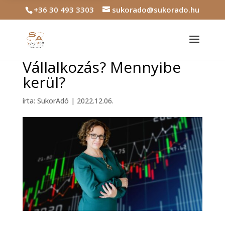
+36 30 493 3303
sukorado@sukorado.hu
Vállalkozás? Mennyibe
kerül?
írta:
SukorAdó
|
2022.12.06.