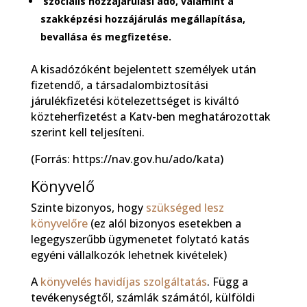
szociális hozzájárulási adó, valamint a
szakképzési hozzájárulás megállapítása,
bevallása és megfizetése.
A kisadózóként bejelentett személyek után
fizetendő, a társadalombiztosítási
járulékfizetési kötelezettséget is kiváltó
közteherfizetést a Katv-ben meghatározottak
szerint kell teljesíteni.
(Forrás: https://nav.gov.hu/ado/kata)
Könyvelő
Szinte bizonyos, hogy
szükséged lesz
könyvelőre
(ez alól bizonyos esetekben a
legegyszerűbb ügymenetet folytató katás
egyéni vállalkozók lehetnek kivételek)
A
könyvelés havidíjas szolgáltatás
. Függ a
tevékenységtől, számlák számától, külföldi