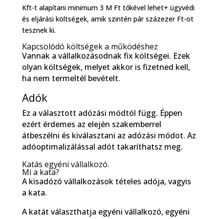
Kft-t alapítani minimum 3 M Ft tőkével lehet+ ügyvédi
és eljárási költségek, amik szintén pár százezer Ft-ot
tesznek ki.
Kapcsolódó költségek a működéshez
Vannak a vállalkozásodnak fix költségei. Ezek
olyan költségek, melyet akkor is fizetned kell,
ha nem termeltél bevételt.
Adók
Ez a választott adózási módtól függ. Éppen
ezért érdemes az elején szakemberrel
átbeszélni és kiválasztani az adózási módot. Az
adóoptimalizálással adót takaríthatsz meg.
Katás egyéni vállalkozó.
Mi a kata?
A kisadózó vállalkozások tételes adója, vagyis
a kata.
A katát választhatja egyéni vállalkozó, egyéni