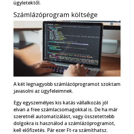
ügyletektől.
Számlázóprogram költsége
A két legnagyobb számlázóprogramot szoktam
javasolni az ügyfeleimnek.
Egy egyszemélyes kis katás vállalkozás jól
elvan a free számlacsomagokkal is. De ha már
szeretnél automatizálást, vagy összetettebb
dolgokra is használod a számlázóprogramot,
kell előfizetés. Pár ezer Ft-ra számíthatsz.