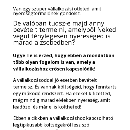
Van egy szuper vállalkozási ötleted, amit
nyereségtermelőnek gondolsz.
De valóban tudsz-e majd annyi
bevételt termelni, amelyből Neked
végül ténylegesen nyereséged is
marad a zsebedben?
Ugye Te is érzed, hogy ebben a mondatban
több olyan fogalom is van, amely a
vállalkozáshoz erősen kapcsolódik
!
A vállalkozásoddal jó esetben bevételt
termelsz. És vannak költségeid, hogy fenntarts
egy működő rendszert. Ha ezeket kifizetted,
még mindig marad elviekben nyereség, amit
leadózol és már el is költheted!
Ebben a cikkben a vállalkozáshoz kapcsolható
legtipikusabb költségekről lesz szó