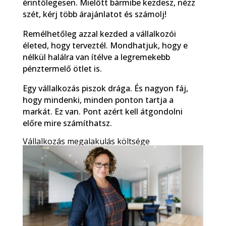
érintőlegesen. Mielőtt bármibe kezdesz, nézz
szét, kérj több árajánlatot és számolj!
Remélhetőleg azzal kezded a vállalkozói
életed, hogy terveztél. Mondhatjuk, hogy e
nélkül halálra van ítélve a legremekebb
pénztermelő ötlet is.
Egy vállalkozás piszok drága. És nagyon fáj,
hogy mindenki, minden ponton tartja a
markát. Ez van. Pont azért kell átgondolni
előre mire számíthatsz.
Vállalkozás megalakulás költsége