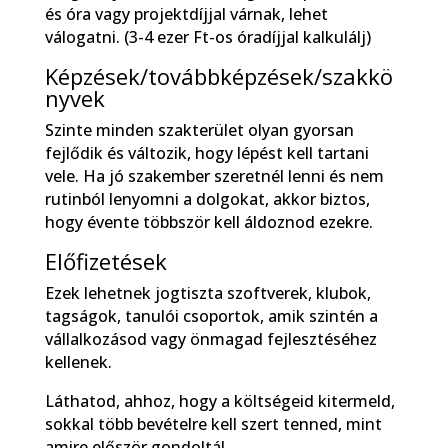
és óra vagy projektdíjjal várnak, lehet
válogatni. (3-4 ezer Ft-os óradíjjal kalkulálj)
Képzések/továbbképzések/szakkö
nyvek
Szinte minden szakterület olyan gyorsan
fejlődik és változik, hogy lépést kell tartani
vele. Ha jó szakember szeretnél lenni és nem
rutinból lenyomni a dolgokat, akkor biztos,
hogy évente többször kell áldoznod ezekre.
Előfizetések
Ezek lehetnek jogtiszta szoftverek, klubok,
tagságok, tanulói csoportok, amik szintén a
vállalkozásod vagy önmagad fejlesztéséhez
kellenek.
Láthatod, ahhoz, hogy a költségeid kitermeld,
sokkal több bevételre kell szert tenned, mint
amire először gondoltál.