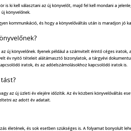
r is ki kell választani az új könyvelőt, majd fel kell mondani a jelenl
z új könyvelőnek.
gyen kommunikáció, és hogy a könyvelőváltás után is maradjon jó kap
 könyvelőnek?
ni az új könyvelőnek. Ilyenek például a számvitelt érintő céges iratok
velt év nyitó tételeit alátámasztó bizonylatok, a tárgyévi dokumen
 kapcsolódó iratok, és az adóelszámolásokhoz kapcsolódó iratok is.
ltást?
vagy az új üzleti év elejére időzítik. Az év közbeni könyvelőváltás 
eltetni az adott év adatait.
ozás életének, és sok esetben szükséges is. A folyamat bonyolult lehe