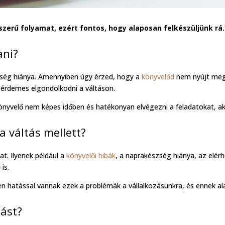
erű folyamat, ezért fontos, hogy alaposan felkészüljünk rá.
ani?
tség hiánya. Amennyiben úgy érzed, hogy a
könyvelőd
nem nyújt megf
 érdemes elgondolkodni a váltáson.
 könyvelő nem képes időben és hatékonyan elvégezni a feladatokat, 
 váltás mellett?
at. Ilyenek például a
könyvelői hibák
, a naprakészség hiánya, az elér
is.
 hatással vannak ezek a problémák a vállalkozásunkra, és ennek ala
tást?