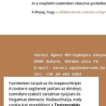
és a megfelelő szakembert választva gördülék
A lényeg, hogy
a vállalkozásunk számára a legm
8096 
Sukoró, Körmös utca 79. 

E-mail: varoci.agi@sukorado.hu

Tel: +36 30 493 3303
Tiszteletben tartjuk az Ön magánszféráját
A cookie-k segítenek javítani az élményt,
személyre szabott tartalmat nyújtani és
forgalmat elemezni. Kiválaszthatja, mely
cookie-kat engedélyezi a
Testreszabás