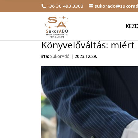
+36 30 493 3303
sukorado@sukorad
KEZ
Könyvelőváltás: miért
írta:
SukorAdó
|
2023.12.29.