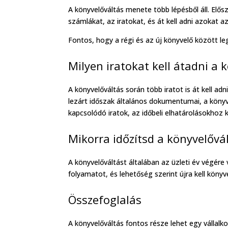
A könyvelőváltás menete több lépésből áll. Előszö
számlákat, az iratokat, és át kell adni azokat a
Fontos, hogy a régi és az új könyvelő között le
Milyen iratokat kell átadni a
A könyvelőváltás során több iratot is át kell ad
lezárt időszak általános dokumentumai, a köny
kapcsolódó iratok, az időbeli elhatárolásokhoz
Mikorra időzítsd a könyvelővá
A könyvelőváltást általában az üzleti év végére 
folyamatot, és lehetőség szerint újra kell könyv
Összefoglalás
A könyvelőváltás fontos része lehet egy vállalk