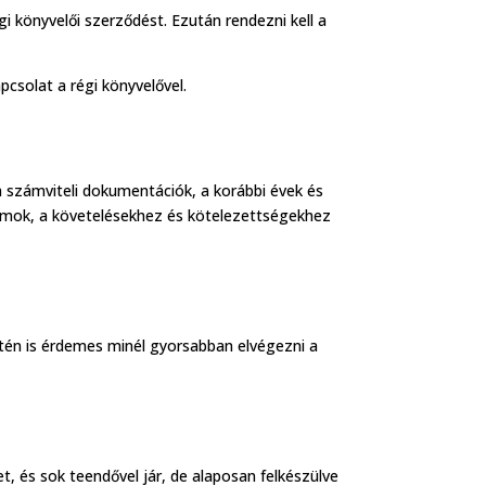
egi könyvelői szerződést. Ezután rendezni kell a
csolat a régi könyvelővel.
, a számviteli dokumentációk, a korábbi évek és
tumok, a követelésekhez és kötelezettségekhez
esetén is érdemes minél gyorsabban elvégezni a
t, és sok teendővel jár, de alaposan felkészülve