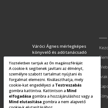
Váróci Ágnes mérlegképes
Kezd
könyvelő és adótanácsadó
Bem
Tiszteletben tartjuk az Ön magánszféráját
Web
A cookie-k segítenek javítani az élményt,
személyre szabott tartalmat nyújtani és
Árak
forgalmat elemezni. Kiválaszthatja, mely
cookie-kat engedélyezi a
Testreszabás
Kapc
gombra kattintva. Kattintson a
Mind
Köny
elfogadása
gombra a hozzájáruláshoz vagy a
Mind elutasítása
gombra a nem alapvető
cookie-k elutasításához.