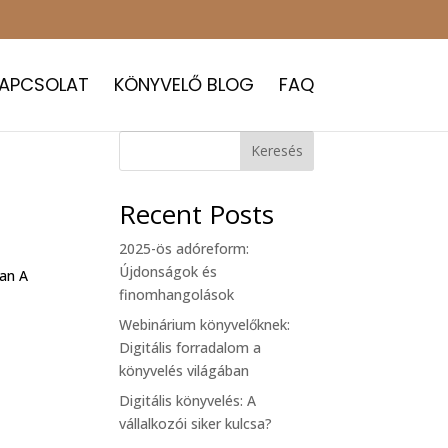
APCSOLAT
KÖNYVELŐ BLOG
FAQ
Keresés
Recent Posts
2025-ös adóreform:
Újdonságok és
ban A
finomhangolások
Webinárium könyvelőknek:
Digitális forradalom a
könyvelés világában
Digitális könyvelés: A
vállalkozói siker kulcsa?