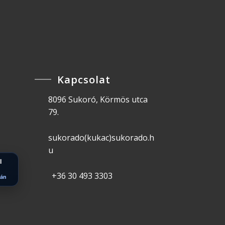
Kapcsolat
8096 Sukoró, Körmös utca
79.
sukorado(kukac)sukorado.h
u
l
+36 30 493 3303
ián