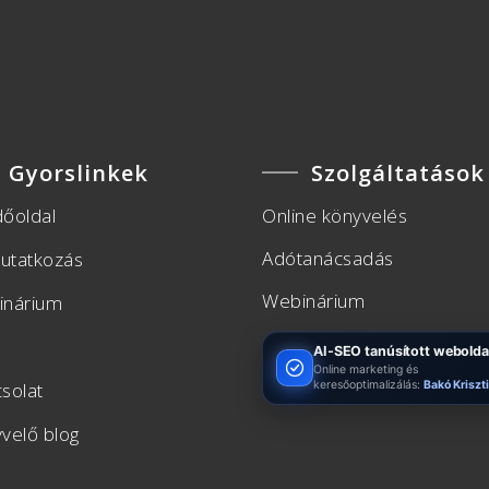
Gyorslinkek
Szolgáltatások
őoldal
Online könyvelés
Adótanácsadás
utatkozás
Webinárium
inárium
AI-SEO tanúsított webolda
Online marketing és
solat
keresőoptimalizálás:
Bakó Kriszt
velő blog