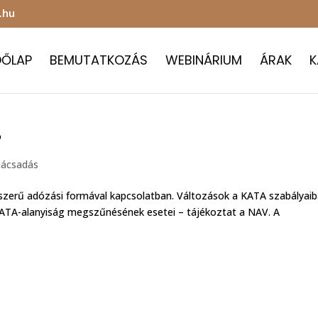
.hu
DŐLAP
BEMUTATKOZÁS
WEBINÁRIUM
ÁRAK
K
?
nácsadás
szerű adózási formával kapcsolatban. Változások a KATA szabályai
 KATA-alanyiság megszűnésének esetei – tájékoztat a NAV. A