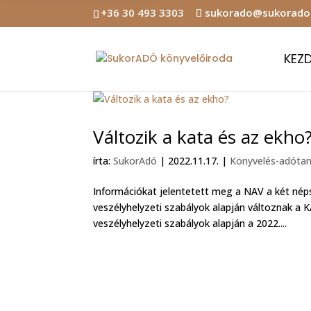
+36 30 493 3303
sukorado@sukorado
KEZ
Változik a kata és az ekho
írta:
SukorAdó
|
2022.11.17.
|
Könyvelés-adóta
Információkat jelentetett meg a NAV a két nép
veszélyhelyzeti szabályok alapján változnak a
veszélyhelyzeti szabályok alapján a 2022....